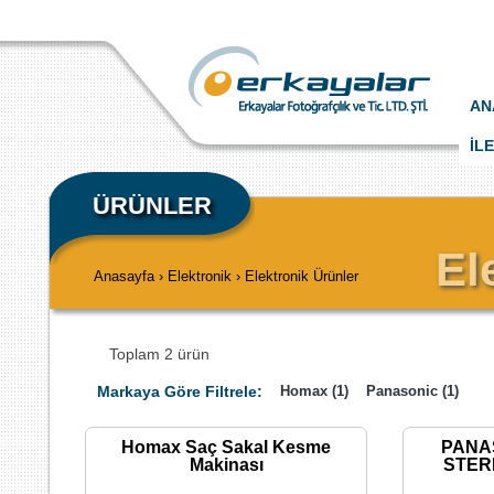
AN
İL
ÜRÜNLER
El
Anasayfa › Elektronik › Elektronik Ürünler
Toplam 2 ürün
Markaya Göre Filtrele:
Homax (1)
Panasonic (1)
Homax Saç Sakal Kesme
PANA
Makinası
STER