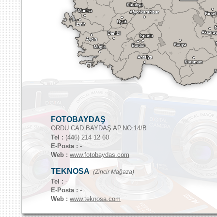
FOTOBAYDAŞ
ORDU CAD.BAYDAŞ AP.NO:14/B
Tel :
(446) 214 12 60
E-Posta :
-
Web :
www.fotobaydas.com
TEKNOSA
(Zincir Mağaza)
Tel :
-
E-Posta :
-
Web :
www.teknosa.com